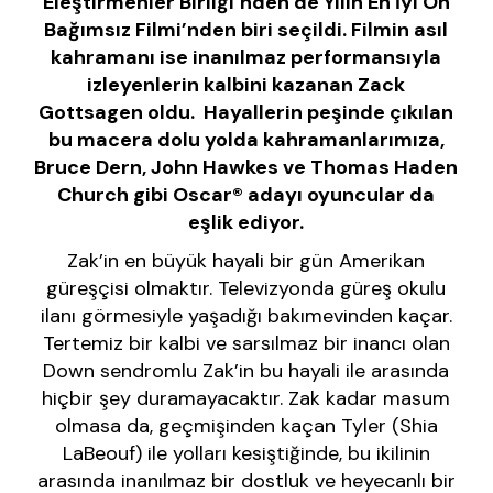
Eleştirmenler Birliği’nden de Yılın En İyi On
Bağımsız Filmi’nden biri seçildi. Filmin asıl
kahramanı ise inanılmaz performansıyla
izleyenlerin kalbini kazanan Zack
Gottsagen oldu. Hayallerin peşinde çıkılan
bu macera dolu yolda kahramanlarımıza,
Bruce Dern, John Hawkes ve Thomas Haden
Church gibi Oscar® adayı oyuncular da
eşlik ediyor.
Zak’in en büyük hayali bir gün Amerikan
güreşçisi olmaktır. Televizyonda güreş okulu
ilanı görmesiyle yaşadığı bakımevinden kaçar.
Tertemiz bir kalbi ve sarsılmaz bir inancı olan
Down sendromlu Zak’in bu hayali ile arasında
hiçbir şey duramayacaktır. Zak kadar masum
olmasa da, geçmişinden kaçan Tyler (Shia
LaBeouf) ile yolları kesiştiğinde, bu ikilinin
arasında inanılmaz bir dostluk ve heyecanlı bir